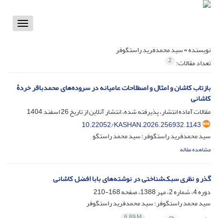
Toggle
vigation
نویسنده =
سید محمدفرید راستگوفر
2
تعداد مقالات:
بازتاب کاشان و امثال و اصطلاحات عامیانه در سروده‌های محمدباقر خردۀ
کاشانی
مقالات آماده انتشار، پذیرفته شده، انتشار آنلاین از تاریخ
26 اسفند 1404
10.22052/KASHAN.2026.256932.1143
سید محمدفرید راستگوفر؛ سید محمد راستگو
مشاهده مقاله
گذر و نظری سبک‌شناختی در نوشته‌های بابا افضل کاشانی
دوره 4، شماره 2، مهر 1388، صفحه
168-210
سید محمد راستگوفر؛ سید محمدفرید راستگوفر
6.89 M