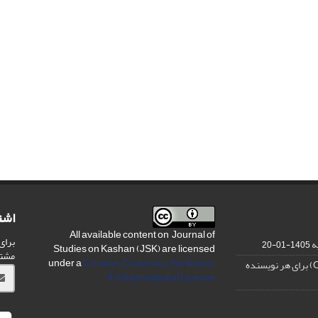
اشت
All available content on Journal of
برای
ه
1405-01-20
Studies on Kashan (JSK) are licensed
مشت
under a
Creative Commons Attribution
4.0 International License