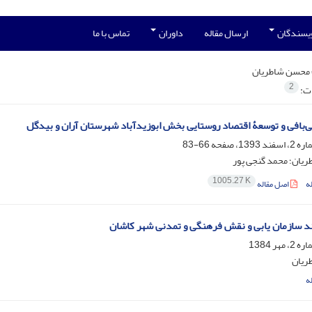
ویسندگان
ارسال مقاله
داوران
تماس با ما
محسن شاطریان
2
ات:
‌بافی و توسعۀ اقتصاد روستایی بخش ابوزیدآباد شهرستان آران و بیدگل
66-83
یان؛ محمد گنجی پور
1005.27 K
ه
اصل مقاله
د سازمان یابی و نقش فرهنگی و تمدنی شهر کاشان
ریان
ه