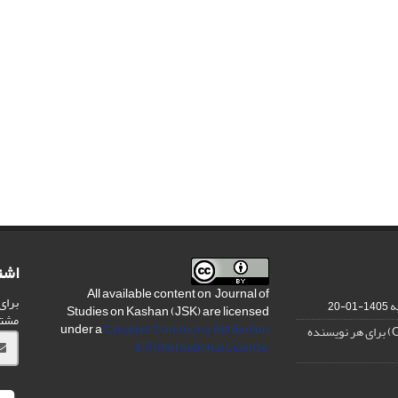
اشت
All available content on Journal of
برای
ه
1405-01-20
Studies on Kashan (JSK) are licensed
مشت
under a
Creative Commons Attribution
4.0 International License