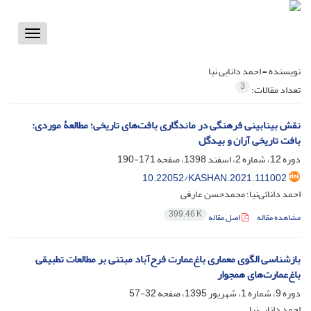
Toggle
vigation
نویسنده =
احمد دانایی نیا
3
تعداد مقالات:
نقش بینابینی فرهنگی در ماندگاری بافت‌های تاریخی؛ مطالعۀ موردی:
بافت تاریخی آران و بیدگل
دوره 12، شماره 2، اسفند 1398، صفحه
171-190
10.22052/KASHAN.2021.111002
احمد دانائی‌نیا؛ محمدحسن عارفی
399.46 K
مشاهده مقاله
اصل مقاله
بازشناسی الگوی معماری باغ‌عمارت فرح‌آباد مبتنی بر مطالعات تطبیقی
باغ‌‌عمارت‌های همجوار
دوره 9، شماره 1، شهریور 1395، صفحه
32-57
احمد دانایی‌نیا