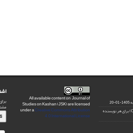
اشت
All available content on Journal of
برای
ه
1405-01-20
Studies on Kashan (JSK) are licensed
مشت
under a
Creative Commons Attribution
4.0 International License