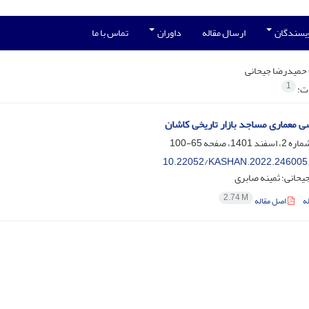
ویسندگان
ارسال مقاله
داوران
تماس با ما
حمیدرضا جیحانی
1
ات:
ی معماری مساجد بازار تاریخی کاشان
65-100
10.22052/KASHAN.2022.246005
یحانی؛ ثمینه صابری
2.74 M
ه
اصل مقاله