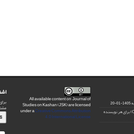
اشت
All available content on Journal of
برای
ه
1405-01-20
Studies on Kashan (JSK) are licensed
مشت
under a
Creative Commons Attribution
4.0 International License