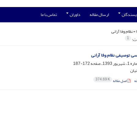
ویسندگان
ارسال مقاله
داوران
تماس با ما
 =
نظام وفا آرانی
1
ات:
ی توصیفی نظام وفا آرانی
172-187
یان
374.69 K
ه
اصل مقاله