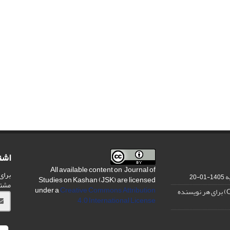
اشت
All available content on Journal of
برای
ه
1405-01-20
Studies on Kashan (JSK) are licensed
مشت
under a
Creative Commons Attribution
4.0 International License