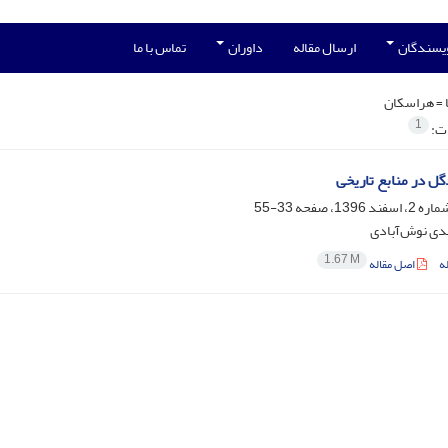
ویسندگان
ارسال مقاله
داوران
تماس با ما
 =
هراسکان
1
ات:
گل در منابع تاریخی
33-55
ی نوش‌آبادی
1.67 M
ه
اصل مقاله