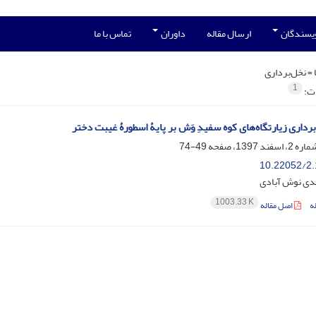
ویسندگان
ارسال مقاله
داوران
تماس با ما
 =
نخل‌برداری
1
ات:
برداری زیارتگاه‌های کوه سفیدِ وَش بر پایۀ اسطورۀ غیبت دختر
49-74
10.22052/2.
دی نوش آبادی
1003.33 K
ه
اصل مقاله