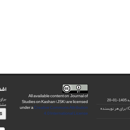
اشت
All available content on Journal of
برای
ه
1405-01-20
Studies on Kashan (JSK) are licensed
مشت
under a
Creative Commons Attribution
4.0 International License