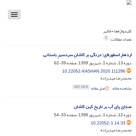
Toggle
vigation
کلیدواژه‌ها =
قالهر
2
تعداد مقالات:
اردهارِ اسطوره‌ای؛ درنگی بر کاشانِ سردسیرِ باستانی
دوره 13، شماره 1، شهریور 1399، صفحه
39-62
10.22052/KASHAN.2020.111286
محمدرضا مهدیزاده
482.68 K
مشاهده مقاله
اصل مقاله
صدای پای آب بر تاریخ کهن کاشان
دوره 12، شماره 1، شهریور 1398، صفحه
33-54
10.22052/1.14.33
محمدرضا مهدیزاده