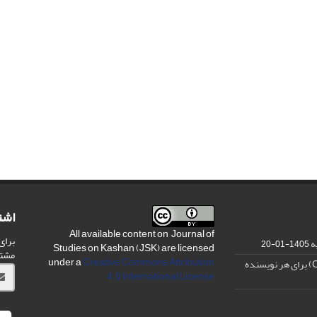
اشت
All available content on Journal of
برای
ه
1405-01-20
Studies on Kashan (JSK) are licensed
مشت
under a
Creative Commons Attribution
4.0 International License