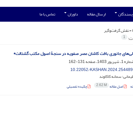
ویسندگان
ارسال مقاله
داوران
تماس با ما
 =
نقش گرفت‌وگیر
1
ات:
ی‌های جانوری ‌بافت کاشان عصر صفویه در سنجۀ اصول مکتب گشتالت*
131-162
10.22052/KASHAN.2024.254489
یمانی؛ سمانه کاکاوند
2.62 M
ه
اصل مقاله
چکیده تفصیلی