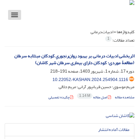
Toggle
vigation
کلیدواژه‌ها =
ادبیات‌درمانی
1
تعداد مقالات:
اثربخشی ادبیات درمانی بر بهبود روان‌رنجوریِ کودکان مبتلابه سرطان
(مطالعۀ موردی: کودکان دارای بیماری سرطان شهر کاشان)
دوره 17، شماره 1، شهریور 1403، صفحه
191-218
10.22052/KASHAN.2024.254904.1116
مریم موسوی؛ حسین قربانپور آرانی؛ مریم جلالی
1.14 M
مشاهده مقاله
اصل مقاله
چکیده تفصیلی
مقالات آماده انتشار