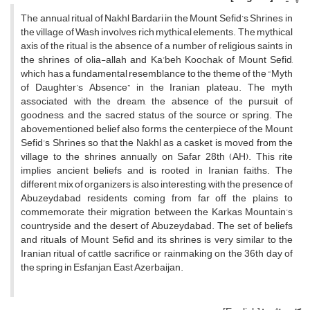
The annual ritual of Nakhl Bardari in the Mount Sefid’s Shrines in
the village of Wash involves rich mythical elements. The mythical
axis of the ritual is the absence of a number of religious saints in
the shrines of olia-allah and Ka’beh Koochak of Mount Sefid,
which has a fundamental resemblance to the theme of the “Myth
of Daughter’s Absence” in the Iranian plateau. The myth
associated with the dream, the absence of the pursuit of
goodness, and the sacred status of the source or spring. The
abovementioned belief also forms the centerpiece of the Mount
Sefid’s Shrines so that the Nakhl as a casket is moved from the
village to the shrines annually on Safar 28th (AH). This rite
implies ancient beliefs and is rooted in Iranian faiths. The
different mix of organizers is also interesting, with the presence of
Abuzeydabad residents coming from far off the plains to
commemorate their migration between the Karkas Mountain’s
countryside and the desert of Abuzeydabad. The set of beliefs
and rituals of Mount Sefid and its shrines is very similar to the
Iranian ritual of cattle sacrifice or rainmaking on the 36th day of
the spring in Esfanjan, East Azerbaijan.