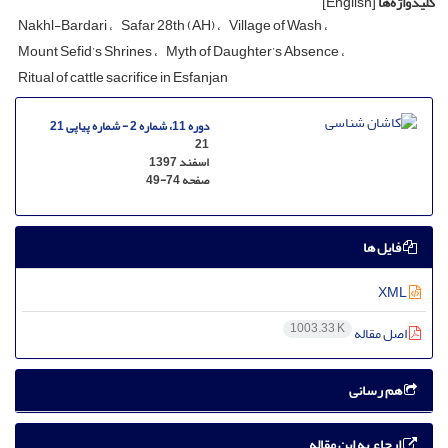
کلیدواژه‌ها
[English]
Nakhl-Bardari
Safar 28th (AH)
Village of Wash
Mount Sefid’s Shrines
Myth of Daughter’s Absence
Ritual of cattle sacrifice in Esfanjan
دوره 11، شماره 2 - شماره پیاپی 21
21
اسفند 1397
صفحه
49-74
فایل ها
XML
1003.33 K
اصل مقاله
هم رسانی
ارجاع به این مقاله