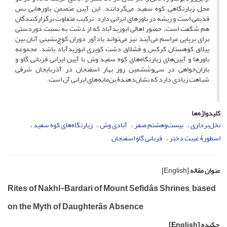
محل زیارتگاهی کوه سفید می‌گردانند. این آیین متضمن باورهایی بس
قدیمی است و ریشه در باورهای ایرانی دارد. ترکیب متفاوت برگزارکنندگان
هم شگفت است، حضور اهالی ابوزیدآباد که از دشت به نسبت دوردستی
برای برپایی مراسم می‌آیند نیز می‌تواند یادآور دوران کوچ‌نشینی آنان بین
ییلاق کوهستان کرکس و قشلاق دشت کویری ابوزیدآباد باشد. مجموعه
باورها و آیین‌های زیارتگاه‌های کوه سفید وش با آیین ایرانی قربانی گاو و
باران‌خواهی در سی‌وششمین روز بهار اسفنجان در آذربایجان شرقی
شباهت زیادی دارد که نشان‌دهندۀ بن‌مایه‌های ایرانی آن است.
کلیدواژه‌ها
نخل‌برداری
بیست‌وهشتم صفر
آبادی وش
زیارتگاه‌های کوه سفید
اسطورۀ غیبت دختر
قربانی گاو اسفنجان
عنوان مقاله
[English]
Rites of Nakhl-Bardari of Mount Sefidâs Shrines, based
on the Myth of Daughterâs Absence
چکیده
[English]