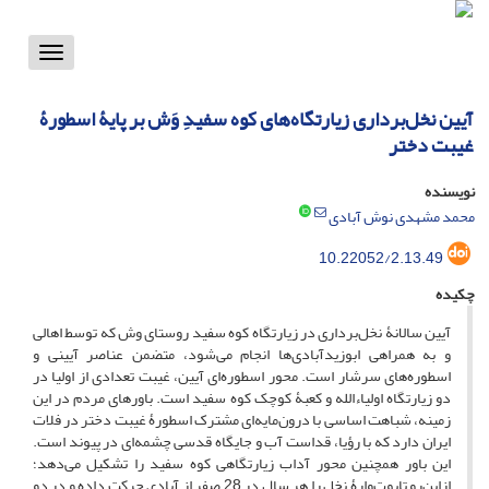
Toggle
vigation
آیین نخل‌برداری زیارتگاه‌های کوه سفیدِ وَش بر پایۀ اسطورۀ
غیبت دختر
نویسنده
محمد مشهدی نوش آبادی
10.22052/2.13.49
چکیده
آیین سالانۀ نخل‌برداری در زیارتگاه کوه سفید روستای وش که توسط اهالی
و به همراهی ابوزیدآبادی‌ها انجام می‌شود، متضمن عناصر آیینی و
اسطوره‌های سرشار است. محور اسطوره‌ای آیین، غیبت تعدادی از اولیا در
دو زیارتگاه اولیاءالله و کعبۀ کوچک کوه سفید است. باورهای مردم در این
زمینه، شباهت اساسی با درون‌مایه‌ای مشترک اسطورۀ غیبت دختر در فلات
ایران دارد که با رؤیا، قداست آب و جایگاه قدسی چشمه‌ای در پیوند است.
این باور همچنین محور آداب زیارتگاهی کوه سفید را تشکیل می‌دهد؛
ازاین‌رو تابوت‌وارۀ نخل را هر سال در 28 صفر از آبادی حرکت داده و در دو