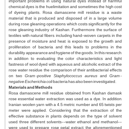
important problems in using natural dyes instead of harmful
chemical dyes is the huelimitation and sometimes the high cost
of dyeing plants. Rosa damascene mill residue is a waste
material that is produced and disposed of in a large volume
during rose gleaning operations, which costs significantly for the
rose gleaning industry of Kashan. Furthermore, the surface of
textiles with natural fibers, including hand-woven carpets, in the
presence of moisture and heat, is exposed to the growth and
proliferation of bacteria, and this leads to problems in the
durability, appearance and hygiene of the goods. In this research,
in addition to evaluating the color characteristics and light
fastness of wool dyed with aqueous and alcoholic extract of the
rose water residue, the comparison of their antibacterial effects
on two
Gram-positive Staphylococcus aureus
and
Gram-
negative Escherichia coli
bacteria has also been investigated.
Materials and Methods
Rosa damascene mill residue, obtained from Kashan damask
rose essential water extraction, was used as a dye. In addition,
Iranian woolen yarn with a 4.5 metric number and 65 twists per
meter were applied. Considering that the extraction of the
effective substance in plants depends on the type of solvent
used, three different solvents--water, ethanol, and methanol--
were used to prepare rose petal extract; the aforementioned