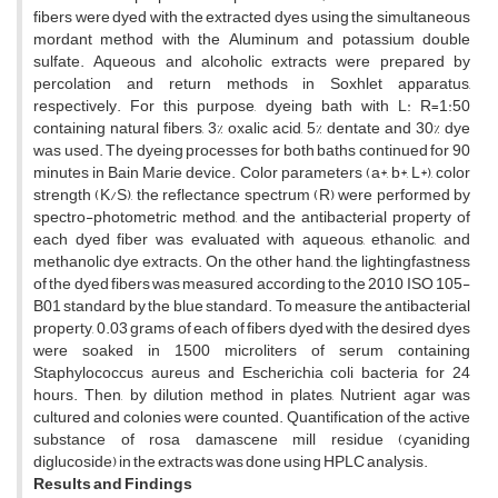
fibers were dyed with the extracted dyes using the simultaneous
mordant method with the Aluminum and potassium double
sulfate. Aqueous and alcoholic extracts were prepared by
percolation and return methods in Soxhlet apparatus,
respectively. For this purpose, dyeing bath with L: R=1:50
containing natural fibers, 3% oxalic acid, 5% dentate and 30% dye
was used. The dyeing processes for both baths continued for 90
minutes in Bain Marie device. Color parameters (a*, b*, L*), color
strength (K/S), the reflectance spectrum (R) were performed by
spectro-photometric method, and the antibacterial property of
each dyed fiber was evaluated with aqueous, ethanolic, and
methanolic dye extracts. On the other hand, the lightingfastness
of the dyed fibers was measured according to the 2010 ISO 105-
B01 standard by the blue standard. To measure the antibacterial
property, 0.03 grams of each of fibers dyed with the desired dyes
were soaked in 1500 microliters of serum containing
Staphylococcus aureus and Escherichia coli bacteria for 24
hours. Then, by dilution method in plates, Nutrient agar was
cultured and colonies were counted. Quantification of the active
substance of rosa damascene mill residue (cyaniding
diglucoside) in the extracts was done using HPLC analysis.
Results and Findings