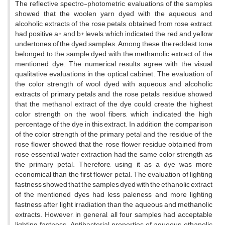
The reflective spectro-photometric evaluations of the samples
showed that the woolen yarn dyed with the aqueous and
alcoholic extracts of the rose petals, obtained from rose extract,
had positive a* and b* levels, which indicated the red and yellow
undertones of the dyed samples. Among these, the reddest tone
belonged to the sample dyed with the methanolic extract of the
mentioned dye. The numerical results agree with the visual
qualitative evaluations in the optical cabinet. The evaluation of
the color strength of wool dyed with aqueous and alcoholic
extracts of primary petals and the rose petals residue showed
that the methanol extract of the dye could create the highest
color strength on the wool fibers, which indicated the high
percentage of the dye in this extract. In addition, the comparison
of the color strength of the primary petal and the residue of the
rose flower showed that the rose flower residue obtained from
rose essential water extraction had the same color strength as
the primary petal. Therefore, using it as a dye was more
economical than the first flower petal. The evaluation of lighting
fastness showed that the samples dyed with the ethanolic extract
of the mentioned dyes had less paleness and more lighting
fastness after light irradiation than the aqueous and methanolic
extracts. However, in general, all four samples had acceptable
lighting fastness. Antibacterial properties of aqueous, ethanolic