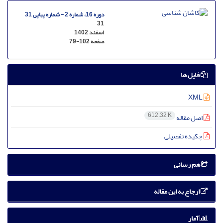
دوره 16، شماره 2 - شماره پیاپی 31
31
اسفند 1402
صفحه
79-102
فایل ها
XML
612.32 K
اصل مقاله
چکیده تفصیلی
هم رسانی
ارجاع به این مقاله
آمار