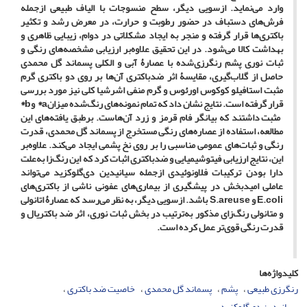
وارد می‌نماید. ازسویی دیگر، سطح منسوجات با الیاف طبیعی ازجمله
فرش‌های دستباف در حضور رطوبت و حرارت، در معرض رشد و تکثیر
باکتری‌ها قرار گرفته و منجر به ایجاد مشکلاتی در دوام، زیبایی ظاهری و
بهداشت کالا می‌شود. در این تحقیق علاوه‌‌بر ارزیابی مشخصه‌های رنگی و
ثبات نوری پشم رنگرزی‌شده با عصارۀ آبی و الکلی پسماند گل محمدی
حاصل از گلاب‌گیری، مقایسۀ اثر ضد‌باکتری آن‌ها بر روی دو باکتری گرم
مثبت استافیلو کوکوس‌ اورئوس و گرم منفی اشرشیا ‌کلی نیز مورد بررسی
قرار گرفته است. نتایج نشان داد که تمام نمونه‌های رنگ‌شده می
زان
a
*
و
b
*
مثبت داشتند که بیانگر فام قرمز و زرد آن‌هاست. بر‌طبق یافته‌های این
مطالعه، استفاده از عصاره‌های رنگی مستخرج از پسماند گل محمدی، قدرت
رنگی و ثبات‌های عمومی مناسبی را بر روی نخ پشمی ایجاد می‌کند. علاوه‌بر
این، نتایج ارزیابی فیتوشیمیایی و ضد‌باکتری اثبات کرد که این رنگ‌زا به‌علت
دارا بودن ترکیبات فلاونوئیدی ازجمله سیانیدین‌ دی‌گلوکزید می‌تواند
عاملی امیدبخش در پیشگیری از بیماری‌های عفونی ناشی از باکتری‌های
E.coli
و
S.areuse
ب
اشد. ازسویی دیگر، به نظر می‌رسد که عصارۀ اتانولی
و متانولی رنگ‌زای مذکور به‌ترتیب در بخش ثبات نوری، اثر ضد باکتریال و
قدرت رنگی قوی‌تر عمل کرده است.
کلیدواژه‌ها
رنگرزی طبیعی
پشم
پسماند گل محمدی
خاصیت ضد باکتری
سیانیدین دی‌گلوکزید