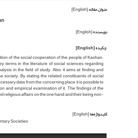
عنوان مقاله
[English]
an
نویسنده
[English]
چکیده
[English]
ition of the social cooperation of the people of Kashan.
y terms in the literature of social sciences regarding
lysis in the field of study. Also, it aims at finding and
e society. By stating the related constituents of social
cessary data from the concerning place, it is possible to
ion and empirical examination of it. The findings of the
nd religious affairs on the one hand, and their being non-
کلیدواژه‌ها
[English]
ntary Societies