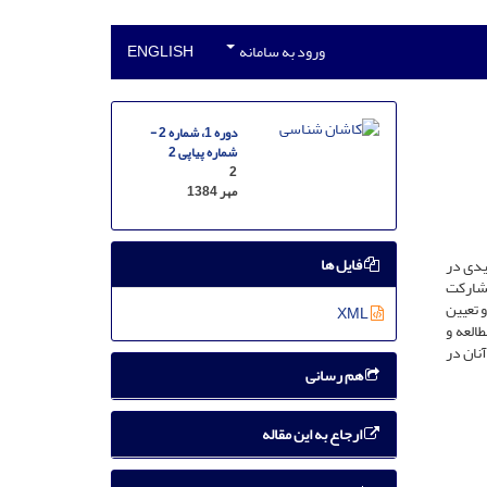
ورود به سامانه
ENGLISH
دوره 1، شماره 2 -
شماره پیاپی 2
2
مهر 1384
فایل ها
یدی در
مشارکت
و تعیین
XML
العه و
نان در
هم رسانی
ارجاع به این مقاله