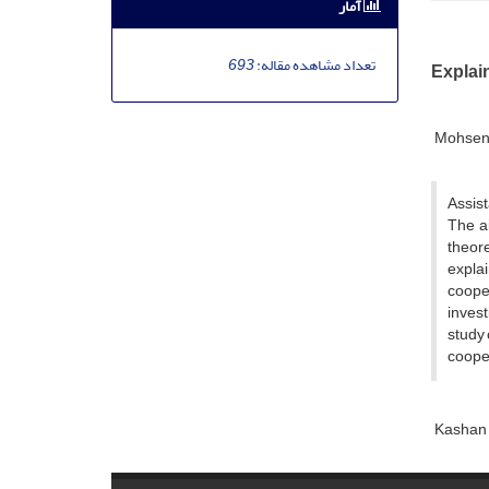
آمار
تعداد مشاهده مقاله:
693
Explain
Mohsen 
Assist
The ai
theore
explai
cooper
invest
study 
cooper
Kashan