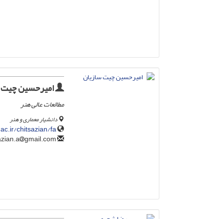
امیرحسین چیت س
مطالعات عالی هنر
دانشیار معماری و هنر
ac.ir/chitsazian/fa
gmail.com
chitsazian.a