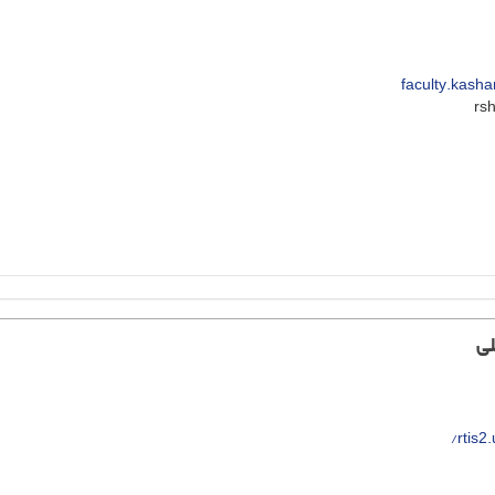
faculty.kasha
ی
rtis2.