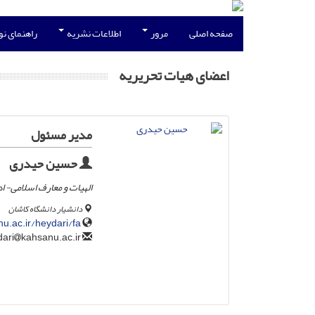
صفحه اصلی
مرور
اطلاعات نشریه
راهنمای ن
اعضای هیات تحریریه
مدیر مسئول
حسین حیدری
الهیات و معارف اسلامی- ا
دانشیار دانشگاه کاشان
nu.ac.ir/heydari/fa
kahsanu.ac.ir
heydari