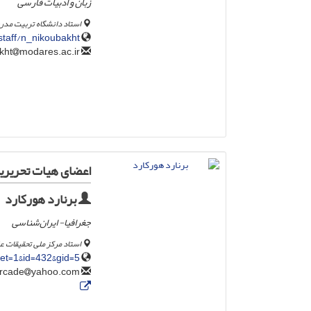
زبان و ادبیات فارسی
استاد دانشگاه تربیت مد
taff/n_nikoubakht
modares.ac.ir
n_nikoubakht
اعضای هیات تحریریه
برنارد هورکارد
جغرافیا- ایران‌شناسی
استاد مرکز ملی تحقیقات ع
eset=1&id=432&gid=5
yahoo.com
bernardhourcade