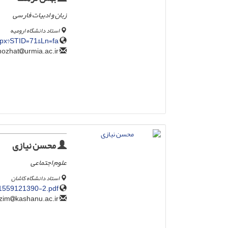
زبان و ادبیات فارسی
استاد دانشگاه ارومیه
aspx?STID=71&Ln=fa
urmia.ac.ir
b.nozhat
محسن نیازی
علوم اجتماعی
استاد دانشگاه کاشان
y/1559121390-2.pdf
kashanu.ac.ir
niazim