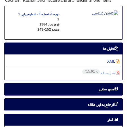
Cachan
Kashan. Architecture and art
ancient monuments
دوره 1، شماره 1 - شماره پیاپی 1
1
فروردین 1384
صفحه
143-152
فایل ها
XML
715.91 K
اصل مقاله
هم رسانی
ارجاع به این مقاله
آمار