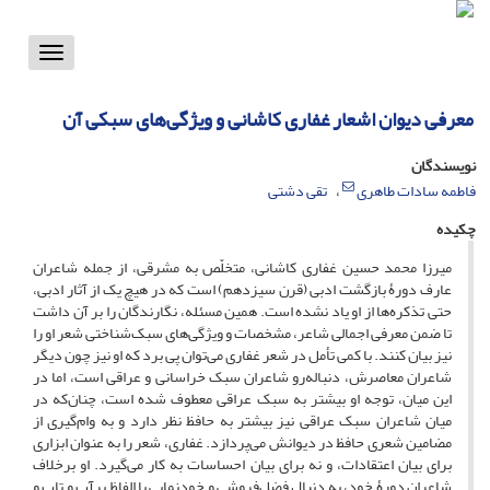
Toggle
vigation
معرفی دیوان اشعار غفاری کاشانی و ویژگی‌های سبکی آن
نویسندگان
فاطمه سادات طاهری
تقی دشتی
چکیده
میرزا محمد حسین غفاری کاشانی، متخلّص به مشرقی، از جمله شاعران
عارف دورۀ بازگشت ادبی (قرن سیزدهم) است که در هیچ یک از آثار ادبی،
حتی تذکره‌ها از او یاد نشده است. همین مسئله، نگارندگان را بر آن داشت
تا ضمن معرفی اجمالی شاعر، مشخصات و ویژگی‌های سبک‌شناختی شعر او را
نیز بیان کنند. با کمی تأمل در شعر غفاری می‌توان پی برد که او نیز چون دیگر
شاعران معاصرش، دنباله‌رو شاعران سبک خراسانی و عراقی است، اما در
این میان، توجه او بیشتر به سبک عراقی معطوف شده است، چنان‌که در
میان شاعران سبک عراقی نیز بیشتر به حافظ نظر دارد و به وام‌گیری از
مضامین شعری حافظ در دیوانش می‌پردازد. غفاری، شعر را به عنوان ابزاری
برای بیان اعتقادات، و نه برای بیان احساسات به کار می‌گیرد. او برخلاف
شاعران دورۀ خود، به دنبال فضل‌فروشی و خودنمایی با الفاظ پرآب و تاب و