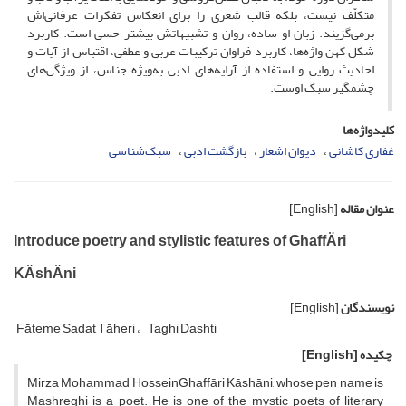
متکلّف نیست، بلکه قالب شعری را برای انعکاس تفکرات عرفانی‌اش
برمی‌گزیند. زبان او ساده، روان و تشبیهاتش بیشتر حسی است. کاربرد
شکل کهن واژه‌ها، کاربرد فراوان ترکیبات عربی و عطفی، اقتباس از آیات و
احادیث روایی و استفاده از آرایه‌های ادبی به‌ویژه جناس، از ویژگی‌های
چشمگیر سبک اوست.
کلیدواژه‌ها
غفاری کاشانی
دیوان اشعار
بازگشت ادبی
سبک‌شناسی
عنوان مقاله
[English]
Introduce poetry and stylistic features of GhaffÄri
KÄshÄni
نویسندگان
[English]
Fāteme Sadat Tāheri
Taghi Dashti
چکیده
[English]
Mirza Mohammad HosseinGhaffāri Kāshāni, whose pen name is
Mashreghi is a poet. He is one of the mystic poets of literary