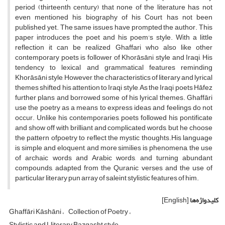
period (thirteenth century) that none of the literature has not
even mentioned his biography of his Court has not been
published yet. The same issues have prompted the author. This
paper introduces the poet and his poem's style. With a little
reflection it can be realized Ghaffari who also like other
contemporary poets is follower of Khorāsāni style and Iraqi, His
tendency to lexical and grammatical features reminding
Khorāsāni style, However, the characteristics of literary and lyrical
themes shifted his attention to Iraqi style, As the Iraqi poets Hāfez
further plans and borrowed some of his lyrical themes. Ghaffāri
use the poetry as a means to express ideas and feelings do not
occur. Unlike his contemporaries, poets followed his pontificate
and show off with brilliant and complicated words, but he choose
the pattern ofpoetry to reflect the mystic thoughts.His language
is simple and eloquent, and more similies is phenomena, the use
of archaic words and Arabic words, and turning abundant
compounds, adapted from the Quranic verses and the use of
particular literary pun array of saleint stylistic features of him.
کلیدواژه‌ها
[English]
Ghaffāri Kāshāni
Collection of Poetry
Stylistic and Lliterary Bazgasht style