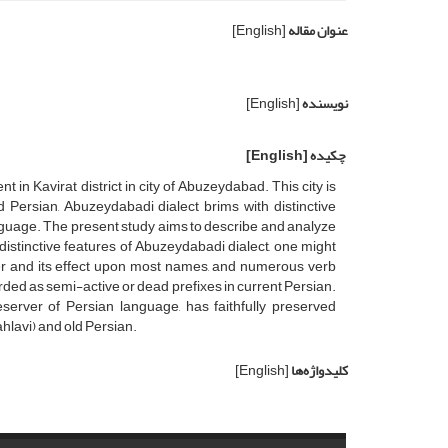
عنوان مقاله
[English]
نویسنده
[English]
چکیده
[English]
t in Kavirat district in city of Abuzeydabad. This city is
 Persian, Abuzeydabadi dialect brims with distinctive
anguage. The present study aims to describe and analyze
istinctive features of Abuzeydabadi dialect, one might
der and its effect upon most names, and numerous verb
ded as semi-active or dead prefixes in current Persian.
eserver of Persian language, has faithfully preserved
ahlavi) and old Persian.
کلیدواژه‌ها
[English]