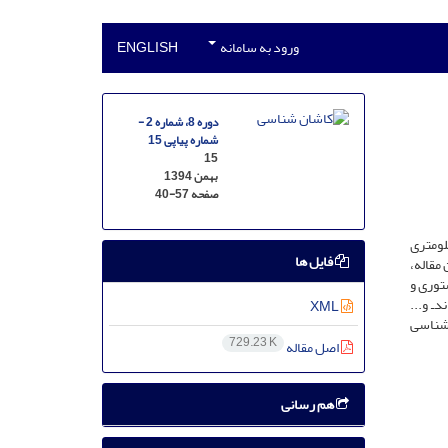
ورود به سامانه
ENGLISH
دوره 8، شماره 2 -
شماره پیاپی 15
15
بهمن 1394
صفحه
40-57
یلومتری
فایل ها
مقاله،
توری و
دـ و...
XML
‌شناسی
729.23 K
اصل مقاله
هم رسانی