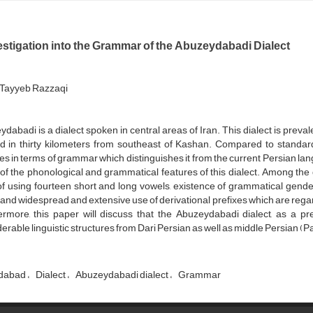
estigation into the Grammar of the Abuzeydabadi Dialect
Tayyeb Razzaqi
dabadi is a dialect spoken in central areas of Iran. This dialect is prevalen
ed in thirty kilometers from southeast of Kashan. Compared to standard
es in terms of grammar which distinguishes it from the current Persian l
f the phonological and grammatical features of this dialect. Among the d
 of using fourteen short and long vowels, existence of grammatical gen
and widespread and extensive use of derivational prefixes which are regar
ermore, this paper will discuss that the Abuzeydabadi dialect, as a pr
erable linguistic structures from Dari Persian as well as middle Persian (P
dabad
Dialect
Abuzeydabadi dialect
Grammar