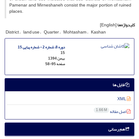
Pamenar and Mirneshaneh consist the major portion of ruined
places.
کلیدواژه‌ها
[English]
District
land use
Quarter
Mohtasham
Kashan
دوره 8، شماره 2 - شماره پیاپی 15
15
بهمن 1394
صفحه
58-95
فایل ها
XML
1.66 M
اصل مقاله
هم رسانی