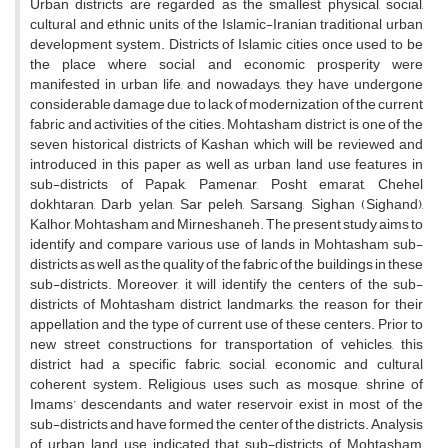
Urban districts are regarded as the smallest physical, social,
cultural and ethnic units of the Islamic-Iranian traditional urban
development system. Districts of Islamic cities once used to be
the place where social and economic prosperity were
manifested in urban life, and nowadays, they have undergone
considerable damage due to lack of modernization of the current
fabric and activities of the cities. Mohtasham district is one of the
seven historical districts of Kashan which will be reviewed and
introduced in this paper as well as urban land use features in
sub-districts of Papak, Pamenar, Posht emarat, Chehel
dokhtaran, Darb yelan, Sar peleh, Sarsang, Sighan (Sighand),
Kalhor, Mohtasham and Mirneshaneh. The present study aims to
identify and compare various use of lands in Mohtasham sub-
districts as well as the quality of the fabric of the buildings in these
sub-districts. Moreover, it will identify the centers of the sub-
districts of Mohtasham district, landmarks, the reason for their
appellation and the type of current use of these centers. Prior to
new street constructions for transportation of vehicles, this
district had a specific fabric, social, economic and cultural
coherent system. Religious uses such as mosque, shrine of
Imams’ descendants and water reservoir exist in most of the
sub-districts and have formed the center of the districts. Analysis
of urban land use indicated that sub-districts of Mohtasham,