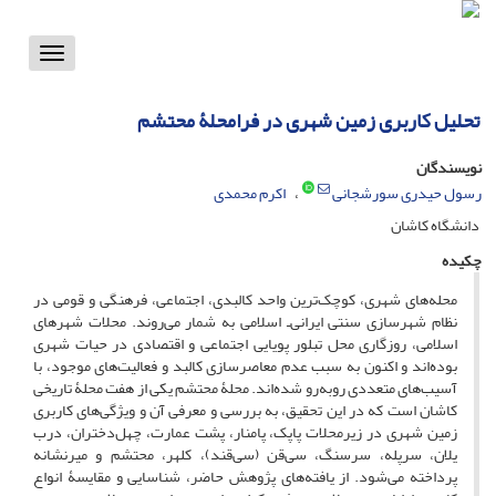
Toggle
vigation
تحلیل کاربری زمین شهری در فرامحلۀ محتشم
نویسندگان
رسول حیدری سورشجانی
اکرم محمدی
دانشگاه کاشان
چکیده
محله‌های شهری، کوچک‌ترین واحد کالبدی، اجتماعی، فرهنگی و قومی در
نظام شهرسازی سنتی ایرانی‌ـ اسلامی به شمار می‌روند. محلات شهرهای
اسلامی، روزگاری محل تبلور پویایی اجتماعی و اقتصادی در حیات شهری
بوده‌اند و اکنون به سبب عدم معاصرسازی کالبد و فعالیت‌های موجود، با
آسیب‌های متعددی روبه‌رو شده‌اند. محلۀ محتشم یکی از هفت محلۀ تاریخی
کاشان است که در این تحقیق، به بررسی و معرفی آن و ویژگی‌های کاربری
زمین شهری در زیرمحلات پاپک، پامنار، پشت عمارت، چهل‌دختران، درب
یلان، سرپله، سرسنگ، سی‌قن (سی‌قند)، کلهر، محتشم و میرنشانه
پرداخته می‌شود. از یافته‌های پژوهش حاضر، شناسایی و مقایسۀ انواع