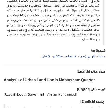
کاربری اراضی زیرمحلات محتشم، کیفیت ابنیه در این زیرمحلات و همچنین
شناسایی مراکز زیرمحلات این محله، بناهای شاخص، وجه‌تسمیه و نوع
عملکرد فعلی این مراکز است. این محله قبل از خیابان‌کشی‌های جدید که
برای ورود خودرو، بافت آن مورد جراحی قرار داده شد، دارای نظام منسجم
کالبدی، اجتماعی، اقتصادی و فرهنگی خاص خود بوده است. کاربری‌های
مذهبی ازجمله مسجد و امامزاده وآب‌انبار در اکثر زیرمحلات وجود دارد و
مرکز محلات را تشکیل داده‌اند. با بررسی وضعیت کاربری زمین شهری،
زیرمحلات محتشم، پامنار و‌‌ میرنشانه، بیشترین درصد مخروبه را در بین
زیرمحلات دارند.
کلیدواژه‌ها
محله
کاربری زمین
فرامحله
محتشم
کاشان
عنوان مقاله
[English]
Analysis of Urban Land Use in Mohtasham Quarter
نویسندگان
[English]
Rasoul Heydari Sureshjani
Akram Mohammadi
چکیده
[English]