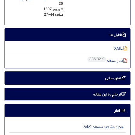
20
شهریور 1397
صفحه
27-44
فایل ها
XML
836.32 K
اصل مقاله
هم رسانی
ارجاع به این مقاله
آمار
تعداد مشاهده مقاله:
548