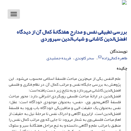
Toggle
vigation
بررسی تطبیقی نفس و مدارج هفتگانۀ کمال آن از دیدگاه
افضل‌الدین کاشانی و شهاب‌الدین سهروردی
نویسندگان
طاهره کمالی‌زاده
سحر کاوندی
فریده جمشیدی
چکیده
علم النفس یکی از مهم‌ترین مباحث فلسفۀ اسلامی محسوب می‌شود. این
پژوهش به بررسی جایگاه نفس و مراتب کمال آن در نظام فکری و فلسفی
افضل‌الدین کاشانی می‌پردازد و به نتایج زیر دست یافته است:
افضل‌الدین در ارائۀ مباحث فلسفی رویکردی اشراقی دارد؛ محور مباحث
فلسفۀ آگاهی‌محور وی، «نفس» به‌عنوان موجودی خودآگاه است؛ عقل/
نفس به‌عنوان یک حقیقت الهی و متافیزیکی خودآگاه باب ورود به فلسفۀ
افضل‌الدین است. ازاین‌رو آگاهی و ادراک نفس تا مرحلۀ نیل به حقیقت از
اهمّ مباحث فلسفی وی به شمار می‌رود؛ تا جایی که وی مراتب کمال نفس را
منطبق با مراتب علم و آگاهی دانسته و به تبع مراحل هفتگانۀ سیر و سلوک