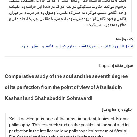
آیینی و عرفانی، مراتب و مدارج کمال نفس را در طی مراحل هفتگانۀ عقلانی
ترسیم می‌کند. تفاوت تشکیکی مراتب ادراک در همۀ این مراتب به حقیقت
واحد آگاهی منتهی می‌گردد؛ چنان‌که نفس با وصول به هر مرتبه، بر میزان
آگاهی و خودآگاهی او افزوده می‌شود تا به مرتبۀ عقلانی ـ مرتبۀ اتحاد عقل و
عاقل و معقول ـ نائل گردد.
کلیدواژه‌ها
افضل‌الدین کاشانی
نفس ناطقه
مدارج کمال
آگاهی
عقل
خرد
عنوان مقاله
[English]
Comparative study of the soul and the seventh degree
of its perfection from the point of view of Afzalladdin
Kashani and Shahabaddin Sohravardi
چکیده
[English]
Self-knowledge is one of the most important topics of Islamic
philosophy. This research studies the position of the soul and its
perfection in the intellectual and philosophical system of Afzal al-