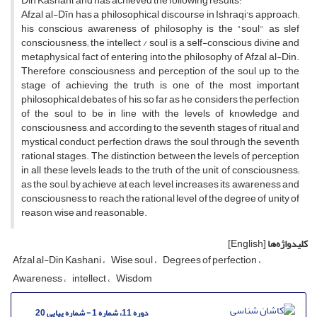
Din Kashani, and has achieved the following results:
Afzal al-Dīn has a philosophical discourse in Ishraqi's approach;
his conscious awareness of philosophy is the "soul" as slef
consciousness; the intellect / soul is a self-conscious divine and
metaphysical fact of entering into the philosophy of Afzal al-Din.
Therefore, consciousness and perception of the soul up to the
stage of achieving the truth is one of the most important
philosophical debates of his, so far as he considers the perfection
of the soul to be in line with the levels of knowledge and
consciousness, and according to the seventh stages of ritual and
mystical conduct, perfection draws the soul through the seventh
rational stages. The distinction between the levels of perception
in all these levels leads to the truth of the unit of consciousness;
as the soul, by achieve at each level, increases its awareness and
consciousness to reach the rational level of the degree of unity of
reason, wise and reasonable.
کلیدواژه‌ها
[English]
Afzal al-Din Kashani
Wise soul
Degrees of perfection
Awareness
intellect
Wisdom
دوره 11، شماره 1 - شماره پیاپی 20