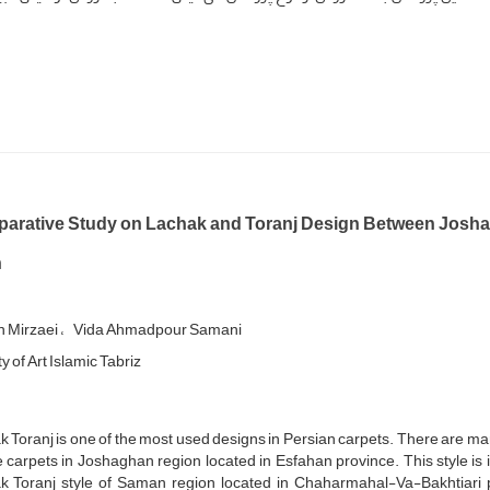
arative Study on Lachak and Toranj Design Between Josha
n
h Mirzaei
Vida Ahmadpour Samani
y of Art Islamic Tabriz
 Toranj is one of the most used designs in Persian carpets. There are man
carpets in Joshaghan region located in Esfahan province. This style is
k Toranj style of Saman region located in Chaharmahal-Va-Bakhtiari pr