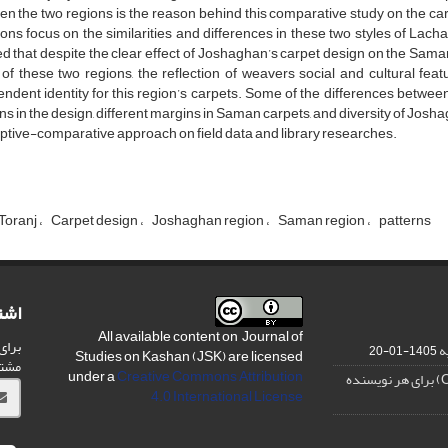
n the two regions is the reason behind this comparative study on the carp
ons focus on the similarities and differences in these two styles of Lach
 that despite the clear effect of Joshaghan’s carpet design on the Saman
 of these two regions, the reflection of weavers social and cultural f
ndent identity for this region’s carpets. Some of the differences betwe
ns in the design, different margins in Saman carpets, and diversity of Josha
ptive-comparative approach on field data and library researches.
Toranj
Carpet design
Joshaghan region
Saman region
patterns
اشت
All available content on Journal of
برای
ه
1405-01-20
Studies on Kashan (JSK) are licensed
مشت
under a
Creative Commons Attribution
4.0 International License