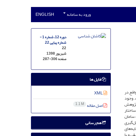
ورود به سامانه
ENGLISH
دوره 12، شماره 1 -
شماره پیاپی 22
22
شهریور 1398
صفحه
287-306
فایل ها
اقع در
XML
. وجود
 پژوهش
1.1 M
اصل مقاله
ساختار
 سامان
‌‌گیری
هم رسانی
یه‌های
ی و با