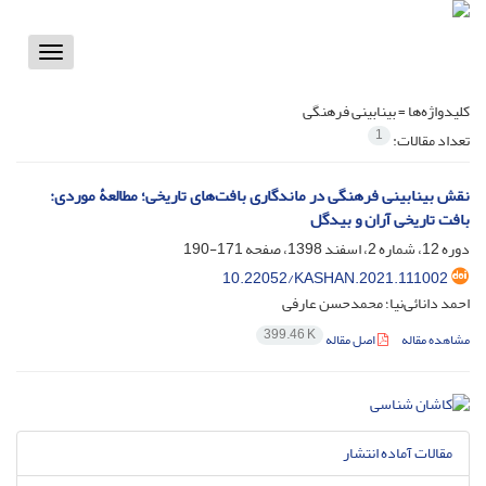
Toggle
vigation
کلیدواژه‌ها =
بینابینی فرهنگی
1
تعداد مقالات:
نقش بینابینی فرهنگی در ماندگاری بافت‌های تاریخی؛ مطالعۀ موردی:
بافت تاریخی آران و بیدگل
دوره 12، شماره 2، اسفند 1398، صفحه
171-190
10.22052/KASHAN.2021.111002
احمد دانائی‌نیا؛ محمدحسن عارفی
399.46 K
مشاهده مقاله
اصل مقاله
مقالات آماده انتشار