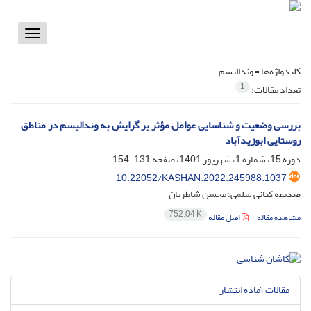
Toggle
vigation
کلیدواژه‌ها =
وندالیسم
1
تعداد مقالات:
بررسی وضعیت و شناسایی عوامل مؤثر بر گرایش به وندالیسم در مناطق
روستایی ابوزیدآباد
دوره 15، شماره 1، شهریور 1401، صفحه
131-154
10.22052/KASHAN.2022.245988.1037
صدیقه کیانی سلمی؛ محسن شاطریان
752.04 K
مشاهده مقاله
اصل مقاله
مقالات آماده انتشار