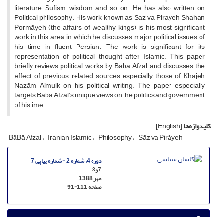
literature, Sufism, wisdom and so on. He has also written on
Political philosophy. His work known as Sāz va Pirāyeh Shāhān
Pormāyeh (the affairs of wealthy kings) is his most significant
work in this area in which he discusses major political issues of
his time in fluent Persian. The work is significant for its
representation of political thought after Islamic. This paper
briefly reviews political works by Bābā Afzal and discusses the
effect of previous related sources especially those of Khajeh
Nazām Almulk on his political writing. The paper especially
targets Bābā Afzal’s unique views on the politics and government
of histime.
کلیدواژه‌ها
[English]
BāBā Afzal
Iranian Islamic
Philosophy
Sāz va Pirāyeh
دوره 4، شماره 2 - شماره پیاپی 7
7و8
مهر 1388
صفحه
91-111