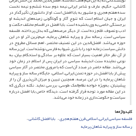
نویسندگانی که به این مهم همت گماشته، افضل‌الدین محمد بن حسن مرقی
کاشانی، حکیم، عارف و شاعر ایرانی نیمه دوم سده ششم و نیمه نخست
سده هفتم هجری، و مشهور به بابا افضل است. او از دانشوران تأثیر‌گذار در
ایران و جهان اسلام است که تنوع آثار و گوناگونی زمینه‌های اندیشه او
برجستگی خاصی به وی بخشیده است. بابا افضل در اقسام مختلف حکمت و
ادب و تصوف، قلم زده است. از دیگر عرصه‌هایی که بدان پرداخته، فلسفه
سیاسی است. رساله ساز و پیرایه شاهان پرمایه، مهم‌ترین اثر او در این
حوزه می‌باشد. افضل‌الدین در این تصنیف مختصر، اهم مسائل مطروح در
دانش سیاست زمانه خود را با نثری شیوا به فارسی نوشته است. این رساله
از آن نظر حائز اهمیت بسیار است که علاوه بر سادگی و استحکام بیان، به
نوعی نماینده سنت اندیشه سیاسی در ایران پس از اسلام در زمان خود
می‌باشد. مقاله حاضر در صدد آن است که با مروری مختصر در آثار سیاسی
پیش از بابا افضل در حوزه تمدن ایرانی‌ـ اسلامی، جایگاه رساله ساز و پیرایه
شاهان پرمایه را در این عرصه، همچنین تبیین و میزان اثرپذیری آن را از
پیشینیان، به‌ویژه خواجه نظام‌المک طوسی، بررسی نماید. نکته دیگری که
در این مقاله مورد توجه قرار گرفته است، دیدگاه خاص بابا افضل درباره
سیاست و حکومت‌داری در زمانه خود می‌باشد.
کلیدواژه‌ها
فلسفه سیاسی ایرانی‌ـ اسلامی قرن هفتم هجری
بابا افضل کاشانی
رساله ساز و پیرایه شاهان پرمایه