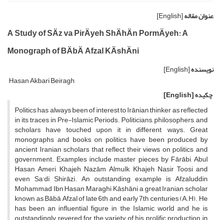
عنوان مقاله
[English]
A Study of SÄz va PirÄyeh ShÄhÄn PormÄyeh: A
Monograph of BÄbÄ Afzal KÄshÄni
نویسنده
[English]
Hasan Akbari Beiragh
چکیده
[English]
Politics has always been of interest to Irānian thinker as reflected
in its traces in Pre-Islamic Periods. Politicians, philosophers, and
scholars have touched upon it in different, ways. Great
monographs and books on politics have been produced by
ancient Iranian scholars that reflect their views on politics and
government. Examples include master pieces by Fārābi, Abul
Hasan Ameri, Khajeh Nazām Almulk, Khajeh Nasir Toosi and
even Sa'di Shirāzi. An outstanding example is Afzaluddin
Mohammad Ibn Hasan Maraghi Kāshāni, a great Iranian scholar
known as Bābā Afzal of late 6th and early 7th centuries (A.H). He
has been an influential figure in the Islamic world and he is
outstandingly revered for the variety of his prolific production in