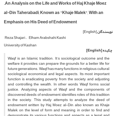
.An Analysis on the Life and Works of Haj Khaje Moez
al-Din Taherabadi, Known as "Khaje Malek", With an
Emphasis on His Deed of Endowment
نویسندگان
[English]
Reza Shajari
Elham Arabshahi Kashi
University of Kashan
چکیده
[English]
Waqf is an Islamic tradition. It’s sociological outcome and the
welfare it provides, can prepare the grounds for a better life for
future generations. Waqf has many functions in religious, cultural,
sociological, economical, and legal aspects. Its most important
function is eradicating poverty from the society, and adjusting
and controlling the wealth. In other words, Waqf forms social
justice. Analyzing aspects of Waqf and the components of
discovered deeds of endowment, identifies roles of this tradition
in the society. This study attempts to analyze the deed of
endowment written by Haj Moez al-Din, also known as Khaje
Malek, on the level of form and meaning, in order to find and
demonstrate its various functions and aspects as a legal and