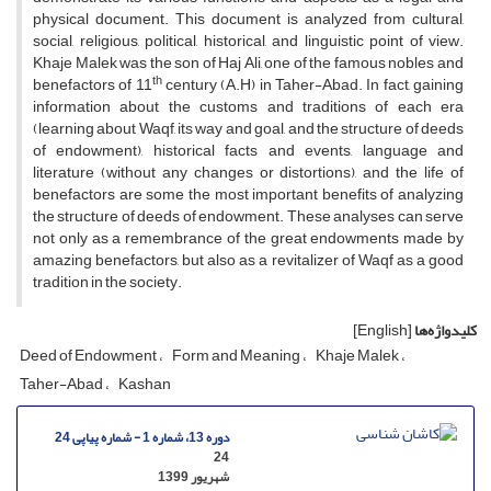
physical document. This document is analyzed from cultural,
social, religious, political, historical, and linguistic point of view.
Khaje Malek was the son of Haj Ali, one of the famous nobles and
th
benefactors of 11
century (A.H) in Taher-Abad. In fact, gaining
information about the customs and traditions of each era
(learning about Waqf, its way and goal, and the structure of deeds
of endowment), historical facts and events, language and
literature (without any changes or distortions), and the life of
benefactors are some the most important benefits of analyzing
the structure of deeds of endowment. These analyses can serve
not only as a remembrance of the great endowments made by
amazing benefactors, but also as a revitalizer of Waqf as a good
tradition in the society.
کلیدواژه‌ها
[English]
Deed of Endowment
Form and Meaning
Khaje Malek
Taher-Abad
Kashan
دوره 13، شماره 1 - شماره پیاپی 24
24
شهریور 1399