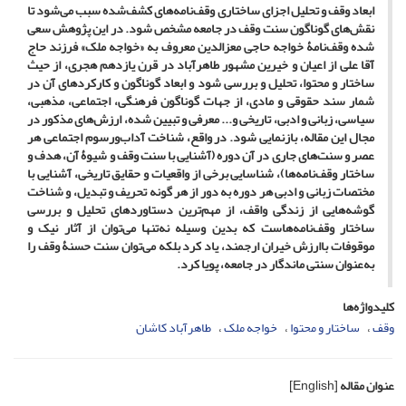
ابعاد وقف و تحلیل اجزای ساختاری وقف‌نامه‌های کشف‌شده سبب می‌شود تا
نقش‌های گوناگون سنت وقف در جامعه مشخص شود. در این پژوهش سعی
شده وقف‌نامۀ خواجه حاجی معزالدین معروف به «خواجه ملک» فرزند حاج
آقا علی از اعیان و خیرین مشهور طاهرآباد در قرن یازدهم هجری، از حیث
ساختار و محتوا، تحلیل و بررسی شود و ابعاد گوناگون و کارکردهای آن در
شمار سند حقوقی و مادی، از جهات گوناگون فرهنگی، اجتماعی، مذهبی،
سیاسی، زبانی و ادبی، تاریخی و... معرفی و تبیین شده، ارزش‌های مذکور در
مجال این مقاله، بازنمایی شود. در واقع، شناخت آداب‌ورسوم اجتماعی هر
عصر و سنت‌های جاری در آن دوره (آشنایی با سنت وقف و شیوۀ آن، هدف و
ساختار وقف‌نامه‌ها)، شناسایی برخی از واقعیات و حقایق تاریخی، آشنایی با
مختصات زبانی و ادبی هر دوره به دور از هر گونه تحریف و تبدیل، و شناخت
گوشه‌هایی از زندگی واقف، از مهم‌ترین دستاوردهای تحلیل و بررسی
ساختار وقف‌نامه‌هاست که بدین وسیله نه‌تنها می‌توان از آثار نیک و
موقوفات باارزش خیران ارجمند، یاد کرد بلکه می‌توان سنت حسنۀ وقف را
به‌عنوان سنتی ماندگار در جامعه، پویا کرد.
کلیدواژه‌ها
وقف
ساختار و محتوا
خواجه ملک
طاهرآباد کاشان
عنوان مقاله
[English]