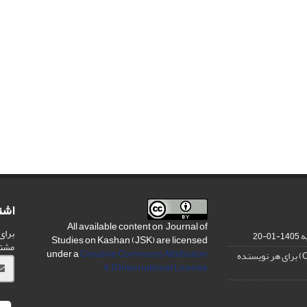
اشت
All available content on Journal of
برای
ه
1405-01-20
Studies on Kashan (JSK) are licensed
مشت
under a
Creative Commons Attribution
4.0 International License