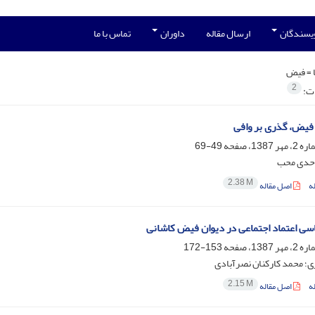
ویسندگان
ارسال مقاله
داوران
تماس با ما
 =
فیض
2
ات:
فیض، گذری بر وافی
49-69
وحدی محب
2.38 M
ه
اصل مقاله
ی اعتماد اجتماعی در دیوان فیض کاشانی
153-172
ی؛ محمد کارکنان نصرآبادی
2.15 M
ه
اصل مقاله