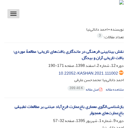
Toggle
vigation
نویسنده =
احمد دانائی‌نیا
3
تعداد مقالات:
نقش بینابینی فرهنگی در ماندگاری بافت‌های تاریخی؛ مطالعۀ موردی:
بافت تاریخی آران و بیدگل
دوره 12، شماره 2، اسفند 1398، صفحه
171-190
10.22052/KASHAN.2021.111002
احمد دانائی‌نیا؛ محمدحسن عارفی
399.46 K
مشاهده مقاله
اصل مقاله
بازشناسی الگوی معماری باغ‌عمارت فرح‌آباد مبتنی بر مطالعات تطبیقی
باغ‌‌عمارت‌های همجوار
دوره 9، شماره 1، شهریور 1395، صفحه
32-57
احمد دانایی‌نیا